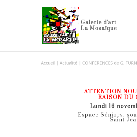
Accueil
|
Actualité
|
CONFERENCES de G. FU
ATTENTION NOU
RAISON DU 
Lundi 16 novem
Espace Séniors, sou
Saint Jea