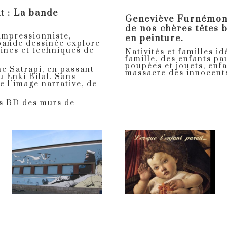
 : La bande
Geneviève Furnémont
de nos chères têtes 
 impressionniste,
en peinture.
 bande dessinée explore
aines et techniques de
Nativités et familles id
famille, des enfants pa
poupées et jouets, enfa
e Satrapi, en passant
massacre des innocent
u Enki Bilal. Sans
e l’image narrative, de
.
rs BD des murs de