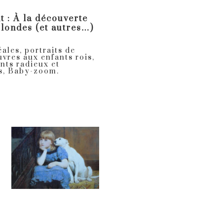
 : À la découverte
blondes (et autres…)
éales, portraits de
uvres aux enfants rois,
nts radieux et
s, Baby-zoom.