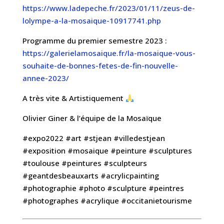
https://www.ladepeche.fr/2023/01/11/zeus-de-
lolympe-a-la-mosaique-10917741.php
Programme du premier semestre 2023 :
https://galerielamosaique.fr/la-mosaique-vous-
souhaite-de-bonnes-fetes-de-fin-nouvelle-
annee-2023/
A très vite & Artistiquement
Olivier Giner & l’équipe de la Mosaïque
#expo2022 #art #stjean #villedestjean
#exposition #mosaique #peinture #sculptures
#toulouse #peintures #sculpteurs
#geantdesbeauxarts #acrylicpainting
#photographie #photo #sculpture #peintres
#photographes #acrylique #occitanietourisme