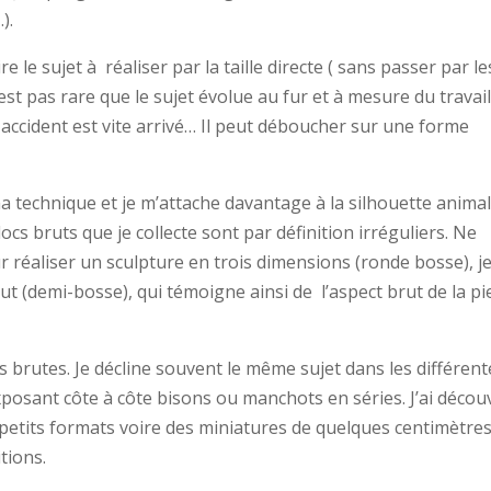
).
e le sujet à réaliser par la taille directe ( sans passer par le
est pas rare que le sujet évolue au fur et à mesure du travail
 accident est vite arrivé… Il peut déboucher sur une forme
 ma technique et je m’attache davantage à la silhouette anima
cs bruts que je collecte sont par définition irréguliers. Ne
 réaliser un sculpture en trois dimensions (ronde bosse), j
brut (demi-bosse), qui témoigne ainsi de l’aspect brut de la pi
lus brutes. Je décline souvent le même sujet dans les différent
posant côte à côte bisons ou manchots en séries. J’ai décou
 petits formats voire des miniatures de quelques centimètres
tions.