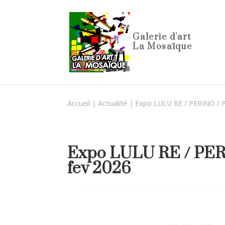
Accueil
|
Actualité
|
Expo LULU RE / PERINO / P
Expo LULU RE / PERI
fev 2026