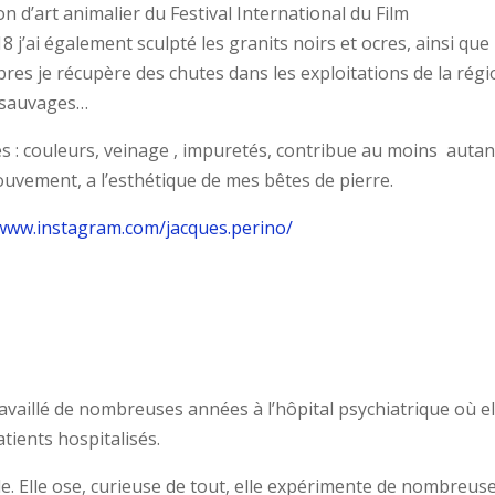
 d’art animalier du Festival International du Film
’ai également sculpté les granits noirs et ocres, ainsi que
bres je récupère des chutes dans les exploitations de la rég
s sauvages…
es : couleurs, veinage , impuretés, contribue au moins autan
ouvement, a l’esthétique de mes bêtes de pierre.
/www.instagram.com/jacques.perino/
availlé de nombreuses années à l’hôpital psychiatrique où el
atients hospitalisés.
le. Elle ose, curieuse de tout, elle expérimente de nombreus