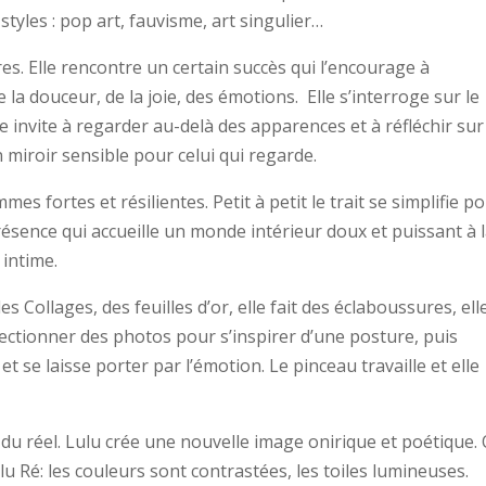
styles : pop art, fauvisme, art singulier…
s. Elle rencontre un certain succès qui l’encourage à
 la douceur, de la joie, des émotions. Elle s’interroge sur le
e invite à regarder au-delà des apparences et à réfléchir sur
 miroir sensible pour celui qui regarde.
s fortes et résilientes. Petit à petit le trait se simplifie p
résence qui accueille un monde intérieur doux et puissant à 
 intime.
des Collages, des feuilles d’or, elle fait des éclaboussures, ell
électionner des photos pour s’inspirer d’une posture, puis
t se laisse porter par l’émotion. Le pinceau travaille et elle
nt du réel. Lulu crée une nouvelle image onirique et poétique.
u Ré: les couleurs sont contrastées, les toiles lumineuses.