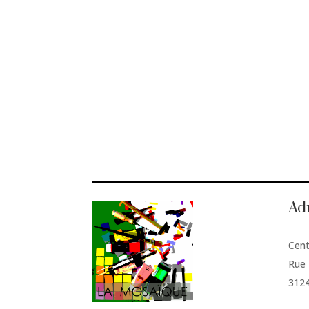
Ad
Cent
Rue 
312