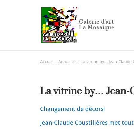
Accueil
|
Actualité
|
La vitrine by… Jean-Claud
La vitrine by… Jea
Changement de décors!
Jean-Claude Coustilières met tout