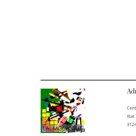
Ad
Cent
Rue 
312